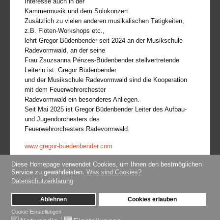
Interesse auch in der
Kammermusik und dem Solokonzert.
Zusätzlich zu vielen anderen musikalischen Tätigkeiten,
z.B. Flöten-Workshops etc.,
lehrt Gregor Büdenbender seit 2024 an der Musikschule
Radevormwald, an der seine
Frau Zsuzsanna Pénzes-Büdenbender stellvertretende
Leiterin ist. Gregor Büdenbender
und der Musikschule Radevormwald sind die Kooperation
mit dem Feuerwehrorchester
Radevormwald ein besonderes Anliegen.
Seit Mai 2025 ist Gregor Büdenbender Leiter des Aufbau-
und Jugendorchesters des
Feuerwehrorchesters Radevormwald.
www.gregor-buedenbender.com
Foto:(c) privat
Diese Homepage verwendet Cookies, um Ihnen den bestmöglichen
Service zu gewährleisten.
Was sind Cookies?
Datenschutzerklärung
Ablehnen
Cookies erlauben
Datenschutzerklärung
Impressum
Kontakt-Formular
Cookie-Einstellungen