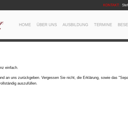
KONTAKT:
Stef
HOME
ÜBER UNS
AUSBILDUNG
TERMINE
BES
nz einfach.
n und an uns zurückgeben. Vergessen Sie nicht, die Erklärung, sowie das "Sep
vollständig auszufüllen.