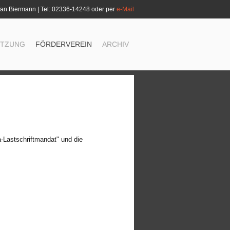
an Biermann | Tel: 02336-14248 oder per
e-Mail
ETZUNG
FÖRDERVEREIN
ARCHIV
a-Lastschriftmandat" und die